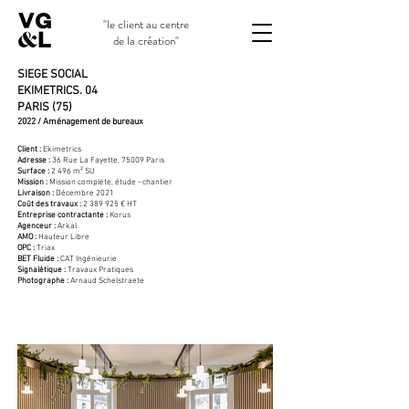
"le client au centre
de la création"
SIEGE SOCIAL
EKIMETRICS. 04
PARIS (75)
2022 / Aménagement de bureaux
Client :
Ekimetrics
Adresse :
36 Rue La Fayette, 75009 Paris
Surface :
2 496 m² SU
Mission :
Mission complète, étude - chantier
Livraison :
Décembre 2021
Coût des travaux :
2 389 925
€ HT
Entreprise contractante :
Korus
Agenceur :
Arkal
AMO :
Hauteur Libre
OPC :
Triax
BET Fluide :
CAT Ingénieurie
Signalétique :
Travaux Pratiques
Photographe :
Arnaud Schelstraete