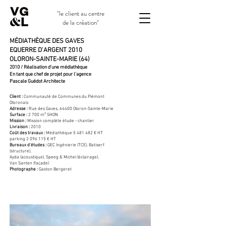
"le client au centre
de la création"
MÉDIATHÈQUE DES GAVES
EQUERRE D'ARGENT 2010
OLORON-SAINTE-MARIE (64)
2010 / Réalisation d'une médiathèque
En tant que chef de projet pour l'agence
Pascale Guédot Architecte
Client :
Communauté de Communes du Pièmont
Oloronais
Adresse :
Rue des Gaves, 64400 Oloron-Sainte-Marie
Surface :
2 700 m² SHON
Mission :
Mission complète étude - chantier
Livraison :
2010
Coût des travaux :
Médiathèque
5 481 482
€ HT
parking
2 096 115
€ HT
Bureaux d’études :
GEC Ingénierie (TCE), Batiserf
(structure),
Ayda (acoustique), Speeg & Michel (éclairage),
Van Santen (façade)
Photographe :
Gaston Bergeret