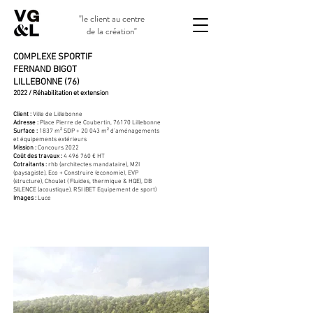
"le client au centre
de la création"
COMPLEXE SPORTIF
FERNAND BIGOT
LILLEBONNE (76)
2022 / Réhabilitation et extension
Client :
Ville de Lillebonne
Adresse :
Place Pierre de Coubertin, 76170 Lillebonne
Surface :
1837 m² SDP + 20 043 m² d’aménagements
et équipements extérieurs
Mission :
Concours 2022
Coût des travaux :
4 496 760
€ HT
Cotraitants :
rhb (architectes mandataire), M2I
(paysagiste), Eco + Construire (economie), EVP
(structure), Choulet ( Fluides, thermique & HQE), DB
SILENCE (acoustique), RSI (BET Equipement de sport)
Images :
Luce