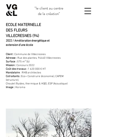
"le client au centre
de la création"
ECOLE MATERNELLE
DES FLEURS
VILLECRESNES (94)
2022 / Amélioration énergétique et
extension d'une école
Client :
Commune de Villecresnes
Adresse :
Rue des plantes, 94440 Villecresnes
Surface :
575 m² SU
Mission :
Concours 2022
Coût des travaux :
1 620 000
€ HT
Mandataire
: RHB architectes
Cotraitants :
Eco+ Construire (économie), CAPEM
(structure),
Choulet (fluides, thermique & HQE), ESP (Acoustique)
Image :
Horoma