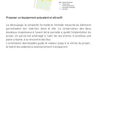
Proposer un équipement polyvalent et attractif
Le découpage, la simplicité formelle et l’échelle mesurée du bâtiment
garantissent son insertion dans le site. La conservation des deux
bouleaux majestueux à l’avant de la parcelle a guidé l’implantation du
projet. Un parvis est aménagé à l’abri de ces arbres. Il constitue une
place urbaine, à la rencontre des flux.
L’orientation des façades guide le visiteur jusqu’à la vitrine du projet :
le hall et les collections volontairement transparent.
Les matériaux et teintes du parvis répondent à ceux des façades.
Positionnés à l’arrière, le jardin et le square sont perçus dès la rue
Maurice Bled.
Garantir une clarté fonctionnelle..
L’entrée du bâtiment est placée de manière stratégique, à la jonction
du parvis et des différents usages du bâtiment.
Le hall distribue directement l’ensemble des espaces publics :
collections, salle de diffusion, Maison France Services et sanitaires.
L’espace des collections est situé au cœur du site, entre la sente et le
jardin de lecture. Cadré par la végétation, il est ouvert sur quatre
orientations. Il bénéficie d’une juste quantité de lumière naturelle et
d’une ventilation optimale. Sa géométrie offre de nombreuses
possibilités d’aménagement et d’évolution.
Le confort d’usage est assuré par un volume généreux et une relation
directe aux paysages tant pour le public que pour l’administration.
Faire dialoguer le bâtiment et son contexte
Au regard du contexte, l’utilisation de la brique est une évidence. Le
socle des façades est réalisé en brique porteuse beige. Elle se décline
en brique pleine et en moucharabieh. Sa teinte affirme l’identité
d’équipement public du bâtiment et rappelle l’école voisine.