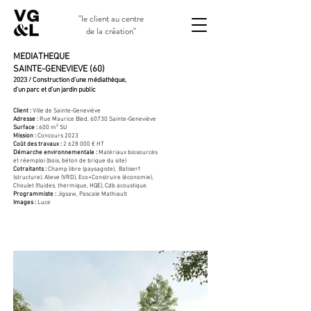
"le client au centre
de la création"
MEDIATHEQUE
SAINTE-GENEVIEVE (60)
2023 / Construction d’une médiathèque,
d'un parc et d'un jardin public
Client :
Ville de Sainte-Geneviève
Adresse :
Rue Maurice Bled, 60730 Sainte-Geneviève
Surface :
600 m² SU
Mission :
Concours 2023
Coût des travaux :
2 628 000
€ HT
Démarche environnementale :
Matériaux biosourcés
et réemploi (bois, béton de brique du site)
Cotraitants :
Champ libre (paysagiste), Batiserf
(structure), Ateve (VRD), Eco+Construire (économie),
Choulet (fluides, thermique, HQE), Cdb acoustique.
Programmiste :
Jigsaw, Pascale Mathiault
Images :
Luce